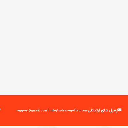
ایمیل های ارتباطی
support
@
gmail.com | info
@
mdrasegoftso.com