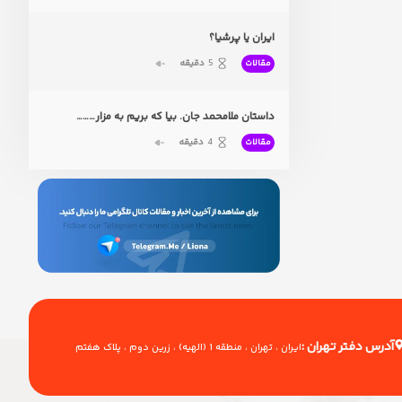
ایران یا پرشیا؟
5
دقیقه
مقالات
داستان ملامحمد جان. بیا که بریم به مزار………
4
دقیقه
مقالات
آدرس دفتر تهران :
ایران ، تهران ، منطقه 1 (الهیه) ، زرین دوم ، پلاک هفتم