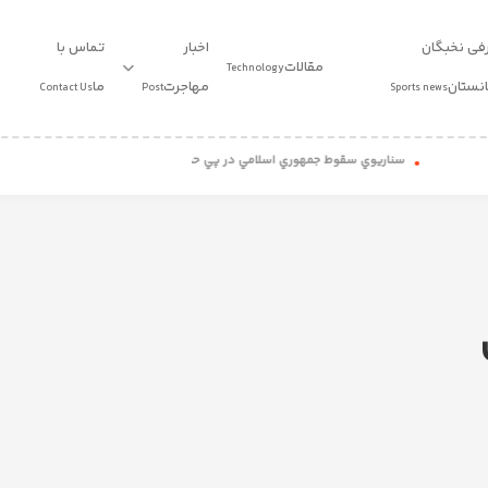
فی نخبگان
اخبار
تماس با
مقالات
Technology
انستان
مهاجرت
ما
Contact Us
Post
Sports news
سناريوي سقوط جمهوري اسلامي در پي حمله خارجي: روايتي مستند
دو صفر نود و
طرح پست 1
استاندارد
طرح 1
طرح پست 2
ویدیو
طرح 2
طرح پست 3
طرح پست 4