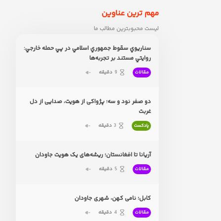
مهم ترین عناوین
لیست محبوبترین مطالب ما
سناريوي سقوط جمهوري اسلامي در پي حمله خارجي:
روايتي مستند بر تجربه‌ها
9
دقیقه
مقالات
دو صفر نود و سه؛ پژواکی از هویت، صدایی از دل
غربت
3
دقیقه
پادکست
آریانا تا افغانستان؛ ریشه‌های یک هویت جاودان
5
دقیقه
مقالات
کابل؛ نامی کهن، شهری جاودان
4
دقیقه
مقالات