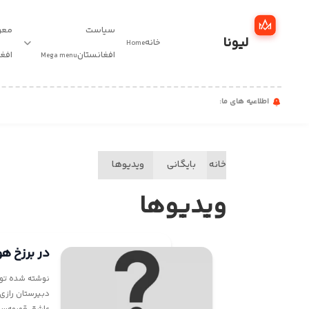
سیاست
معر
لیونا
خانه
Home
خانه
افغانستان
افغ
Mega menu
سیاست
اطلاعیه های ما:
افغانستان
معرفی
خانه
بایگانی
ویدیوها
نخبگان
ویدیوها
افغانستان
مقالات
در برزخ ه
اخبار
نوشته شده توس
مهاجرت
دبیرستان رازی