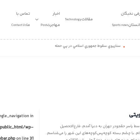
فی نخبگان
اخبار
تماس با
مقالات
Technology
انستان
مهاجرت
ما
Contact Us
Post
Sports news
سناريوي سقوط جمهوري اسلامي در پي حمله خارجي: روايتي مستند
دو صفر نود و سه؛
طرح پست 1
استاندارد
طرح 1
طرح پست 2
ویدیو
طرح 2
طرح پست 3
طرح پست 4
ویتی
ngle_navigation in
ط یاسر حقجودر تهران به دنیا آمدم، فارغ‌التحصیل
public_html/wp-
‌ام. با چشم بسته کوچه‌پس‌کوچه‌های این شهر را می‌شناسم.
ebar.php
on line
31