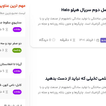
مهم ترین عناوی
 دوم سریال هیلو Halo
لیست محبوبترین مطال
تن ساختگی با تولید سادگی نامفهوم از صنعت چاپ و با
سناريوي سقوط جمهو
احان گرافیک است. چاپگرها و متون بلکه روزنامه و مجله در
9
د
مقالات
۱
خرداد
۱۴۰۱
4
دقیقه
0
دیدگاه
یدیو
دو صفر نود و سه؛ 
3
د
پادکست
آریانا تا افغانستا
5
د
مقالات
کابل؛ نامی کهن، 
تن ساختگی با تولید سادگی نامفهوم از صنعت چاپ و با
4
د
مقالات
احان گرافیک است. چاپگرها و متون بلکه روزنامه و مجله در