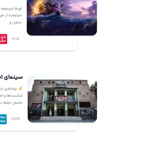
لورم ایپسوم م
استفاده از طر
ستون و
بازی 
reza
سرگر
سینمای اف
نوشته‌ی یاس
شکست‌ها و امی
نمایش فیلم در د
مطال
0093
فرهن