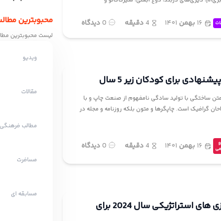
ی‌ام، دیزی‌های دربند، دوغ آبعلی، شیرکاکائو و
محبوبترین مطال
۱۶
بهمن
۱۴۰۱
4
دقیقه
0
دیدگاه
ات
لیست محبوبترین مطال
ویدیو
یشنهادی برای کودکان زیر 5 سال
مقالات
تن ساختگی با تولید سادگی نامفهوم از صنعت چاپ و با
احان گرافیک است. چاپگرها و متون بلکه روزنامه و مجله در
مطالب فرهنگی
و
۱۶
بهمن
۱۴۰۱
4
دقیقه
0
دیدگاه
می
مسافرت
مسابقه ای
بهترین بازی های استراتژیکی سال 2024 برای