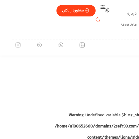
مشاوره رایگان
درباره
ما
About Us
 پژواکی از هویت، صدایی از
Warning
: Undefined variable $blog_si
/home/u188652668/domains/2sefr93.com/
content/themes/liona/sid