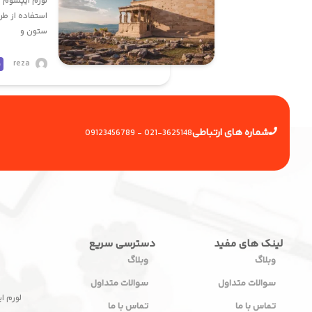
لورم ایپسوم م
استفاده از طر
ستون و
reza
و
شماره های ارتباطی
0912
3456789
021
-3625148 -
لینک های مفید
دسترسی سریع
وبلاگ
وبلاگ
سوالات متداول
سوالات متداول
لورم ا
تماس با ما
تماس با ما