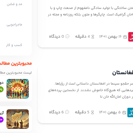
مد و فشن
تن ساختگی با تولید سادگی نامفهوم از صنعت چاپ و با
احان گرافیک است. چاپگرها و متون بلکه روزنامه و مجله در
ماجراجویی
و
۱۶
بهمن
۱۴۰۱
4
دقیقه
0
دیدگاه
می
کسب و کار
محبوبترین مطال
غانستان
لیست محبوبترین مطال
دو 
ر حقجو سینما در افغانستان داستانی است از رؤیاها،
پا
دهایی که هیچ‌گاه خاموش نشدند. از نخستین پرده‌های
وران امان‌الله خان تا
ب
۵
بهمن
۱۴۰۱
5
دقیقه
6
دیدگاه
آری
گی
مق