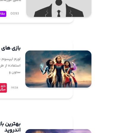
عاشق قورمه‌سبز
تماس
0093
مقال
با
ما
درباره
بازی های پ
ما
لورم ایپسوم م
استفاده از طر
ستون و
بازی 
reza
سرگر
اندروید