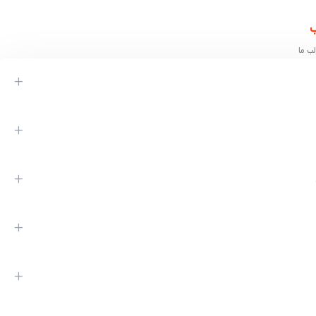
ب
ب ما