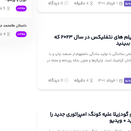
ایران یا پرشیا؟
۱
خرداد
۱۴۰۱
4
دقیقه
0
دیدگاه
یدیو
5
د
مقالات
داستان ملامحمد جان
4
د
مقالات
بهترین فیلم های نتفلیکس در سال ۲۰۲۳ که
ببینید
تن ساختگی با تولید سادگی نامفهوم از صنعت چاپ و با
احان گرافیک است. چاپگرها و متون بلکه روزنامه و مجله در
۱
خرداد
۱۴۰۱
4
دقیقه
0
دیدگاه
یدیو
 گودزیلا علیه کونگ: امپراتوری جدید را
د + ویدیو