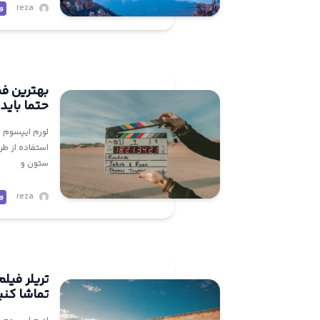
reza
و
حتما باید 
لورم ایپسوم م
استفاده از طر
ستون و
reza
و
تریلر فیلم
تماشا کنی