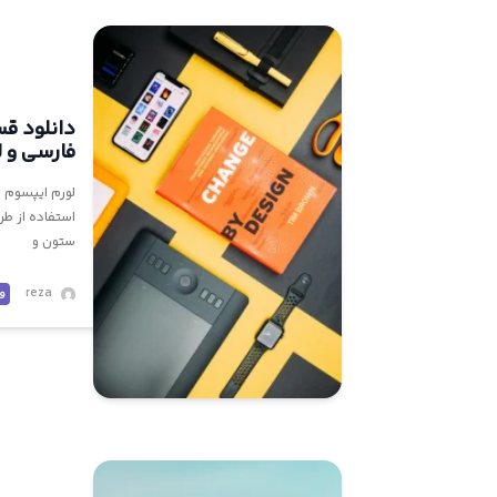
فارسی و 
لورم ایپسوم م
استفاده از طر
ستون و
reza
و