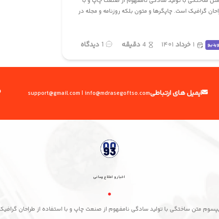
تن ساختگی با تولید سادگی نامفهوم از صنعت چاپ و با
احان گرافیک است. چاپگرها و متون بلکه روزنامه و مجله در
۱
خرداد
۱۴۰۱
4
دقیقه
1
دیدگاه
یدیو
ایمیل های ارتباطی
support
@
gmail.com | info
@
mdrasegoftso.com
اخبار و اطلاع رسانی
یپسوم متن ساختگی با تولید سادگی نامفهوم از صنعت چاپ و با استفاده از طراحان گرافیک