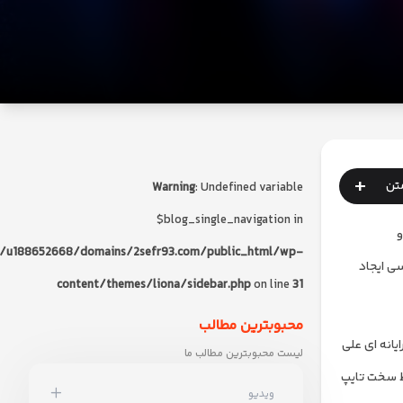
+
متن
Warning
: Undefined variable
$blog_single_navigation in
و
/u188652668/domains/2sefr93.com/public_html/wp-
سی ایجاد
content/themes/liona/sidebar.php
on line
31
محبوبترین مطالب
یانه ای علی
لیست محبوبترین مطالب ما
یط سخت تایپ
ویدیو