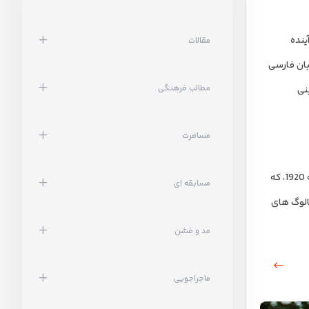
ینده
مقالات
بان فارسی
مطالب فرهنگی
نی
مسافرت
به هر حال، بیایید به آن سرگرمی برسیم. کتابی بسیار لذت بخش برای خواندن در مورد این دهه، تنها دیروز فردریک لوئیس آلن است: تاریخ غیررسمی دهه 1920، که
مسابقه ای
ر کاتالوگ های
مد و فشن
ماجراجویی