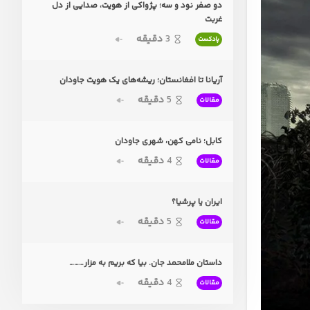
دو صفر نود و سه؛ پژواکی از هویت، صدایی از دل
غربت
3
دقیقه
پادکست
آریانا تا افغانستان؛ ریشه‌های یک هویت جاودان
5
دقیقه
مقالات
کابل؛ نامی کهن، شهری جاودان
4
دقیقه
مقالات
ایران یا پرشیا؟
5
دقیقه
مقالات
داستان ملامحمد جان. بیا که بریم به مزار………
4
دقیقه
مقالات