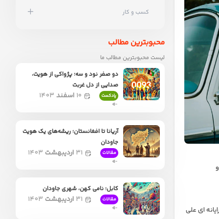
کسب و کار
محبوبترین مطالب
لیست محبوبترین مطالب ما
دو صفر نود و سه؛ پژواکی از هویت،
صدایی از دل غربت
۱۰
اسفند
۱۴۰۳
پادکست
آریانا تا افغانستان؛ ریشه‌های یک هویت
جاودان
۳۱
اردیبهشت
۱۴۰۳
مقالات
و
کابل؛ نامی کهن، شهری جاودان
۳۱
اردیبهشت
۱۴۰۳
مقالات
یانه ای علی