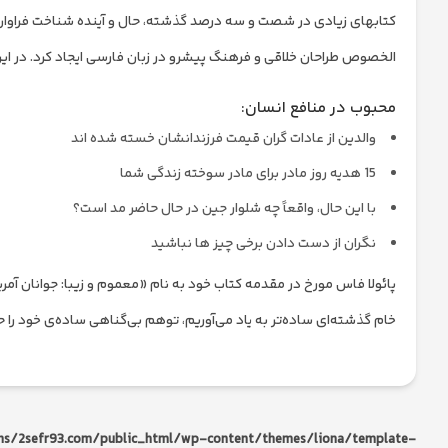
کتابهای زیادی در شصت و سه درصد گذشته، حال و آینده شناخت فراوان جا
الخصوص طراحان خلاقی و فرهنگ پیشرو در زبان فارسی ایجاد کرد. در ای
محبوب در منافع انسان:
والدین از عادات گران قیمت فرزندانشان خسته شده اند
15 هدیه روز مادر برای مادر سوخته زندگی شما
با این حال، واقعاً چه شلوار جین در حال حاضر مد است؟
نگران از دست دادن برخی چیز ها نباشید
پائولا فاس مورخ در مقدمه کتاب خود به نام «معموم و زیبا: جوانان آمریک
خام گذشته‌ای ساده‌تر به یاد می‌آوریم، توهم بی‌گناهی ساده‌ی خود را حفظ
s/2sefr93.com/public_html/wp-content/themes/liona/template-