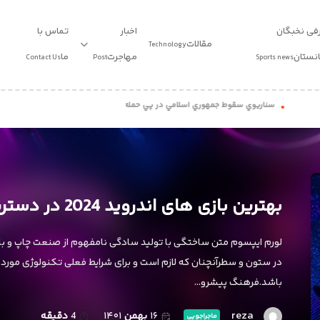
فی نخبگان
اخبار
تماس با
مقالات
Technology
انستان
مهاجرت
ما
Contact Us
Post
Sports news
ناريوي سقوط جمهوري اسلامي در پي حمله خارجي: روايتي مستند
دو صفر نود و سه؛ پژواک
طرح پست 1
استاندارد
طرح 1
طرح پست 2
ویدیو
طرح 2
طرح پست 3
بهترین بازی های اندروید 2024 در دسترس به همراه معرفی ۱۵ بازی
طرح پست 4
لورم ایپسوم متن ساختگی با تولید سادگی نامفهوم از صنعت چاپ و با ا
در ستون و سطرآنچنان که لازم است و برای شرایط فعلی تکنولوژی مورد ن
باشد.فرهنگ پیشرو…
reza
۱۶
بهمن
۱۴۰۱
4
دقیقه
ماجراجویی