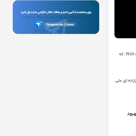
به هر حال، بیایید به آن سرگرمی برسیم. کتابی بسیار لذت بخش برای خواندن در مورد این دهه، تنها دیروز فردریک لوئیس آلن است: تاریخ غیررسمی دهه 1920، که
یانه ای علی
هبود