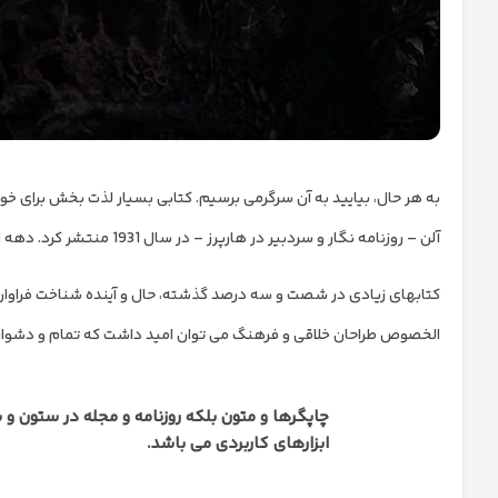
آلن – روزنامه نگار و سردبیر در هارپرز – در سال 1931 منتشر کرد. دهه است، و به نظر نمی رسد یک مد را از دست بدهد.
کتابهای زیادی در شصت و سه درصد گذشته، حال و آینده شناخت فراوان جا
الخصوص طراحان خلاقی و فرهنگ می توان امید داشت که تمام و دشواری م
چاپگرها و متون بلکه روزنامه و مجله در ستون و 
ابزارهای کاربردی می باشد.