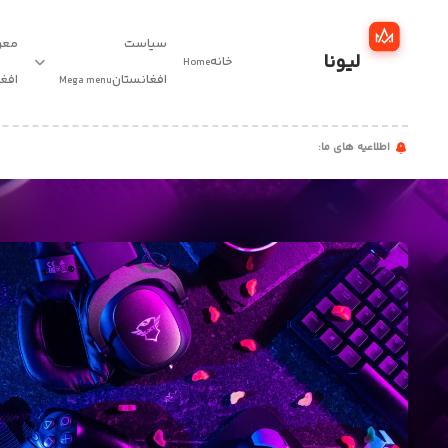
سیاست
معر
لیونا
خانه
Home
خانه
افغانستان
افغ
Mega menu
سیاست
اطلاعیه های ما:
س
افغانستان
معرفی
نخبگان
افغانستان
مقالات
اخبار
مهاجرت