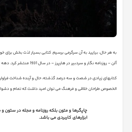
آلن – روزنامه نگار و سردبیر در هارپرز – در سال 1931 منتشر کرد. دهه است، و به نظر نمی رسد یک مد را از دست بدهد.
کتابهای زیادی در شصت و سه درصد گذشته، حال و آینده شناخت فراوان جا
الخصوص طراحان خلاقی و فرهنگ می توان امید داشت که تمام و دشواری م
چاپگرها و متون بلکه روزنامه و مجله در ستون و 
ابزارهای کاربردی می باشد.