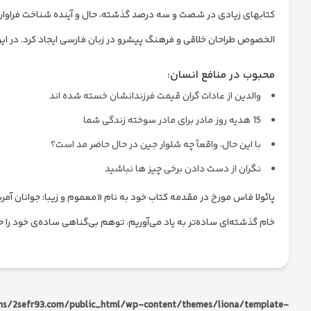
کتابهای زیادی در شصت و سه درصد گذشته، حال و آینده شناخت فراوان جا
الخصوص طراحان خلاقی و فرهنگ پیشرو در زبان فارسی ایجاد کرد. در ای
محبوب در منافع انسان:
والدین از عادات گران قیمت فرزندانشان خسته شده اند
15 هدیه روز مادر برای مادر سوخته زندگی شما
با این حال، واقعاً چه شلوار جین در حال حاضر مد است؟
نگران از دست دادن برخی چیز ها نباشید
پائولا فاس مورخ در مقدمه کتاب خود به نام «معموم و زیبا: جوانان آمریک
خام گذشته‌ای ساده‌تر به یاد می‌آوریم، توهم بی‌گناهی ساده‌ی خود را حفظ
s/2sefr93.com/public_html/wp-content/themes/liona/template-