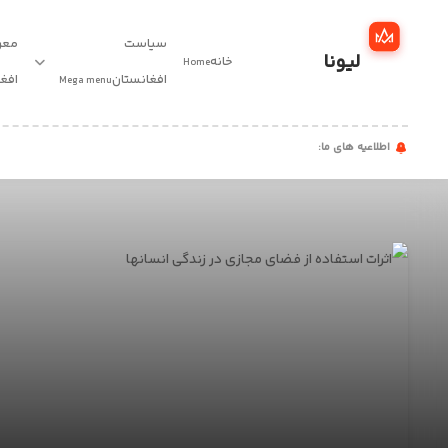
سیاست
معر
لیونا
خانه
Home
خانه
افغانستان
افغ
Mega menu
سیاست
اطلاعیه های ما:
سن
افغانستان
معرفی
نخبگان
افغانستان
مقالات
اخبار
مهاجرت