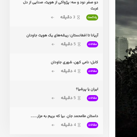
دو صفر نود و سه؛ پژواکی از هویت، صدایی از دل
غربت
3
دقیقه
پادکست
آریانا تا افغانستان؛ ریشه‌های یک هویت جاودان
5
دقیقه
مقالات
کابل؛ نامی کهن، شهری جاودان
4
دقیقه
مقالات
ایران یا پرشیا؟
5
دقیقه
مقالات
داستان ملامحمد جان. بیا که بریم به مزار………
4
دقیقه
مقالات