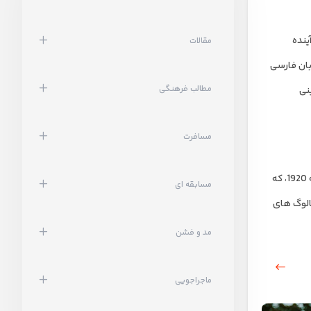
ینده
مقالات
بان فارسی
مطالب فرهنگی
نی
مسافرت
به هر حال، بیایید به آن سرگرمی برسیم. کتابی بسیار لذت بخش برای خواندن در مورد این دهه، تنها دیروز فردریک لوئیس آلن است: تاریخ غیررسمی دهه 1920، که
مسابقه ای
ر کاتالوگ های
مد و فشن
ماجراجویی