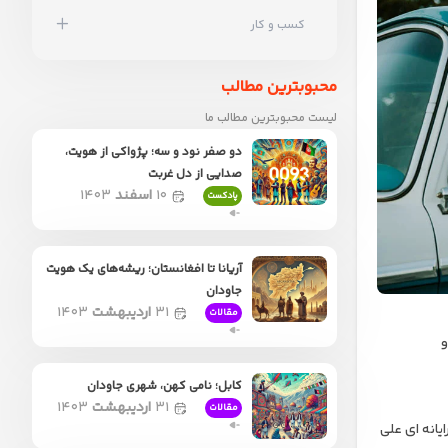
کسب و کار
محبوبترین مطالب
لیست محبوبترین مطالب ما
دو صفر نود و سه؛ پژواکی از هویت،
صدایی از دل غربت
۱۰
اسفند
۱۴۰۳
پادکست
آریانا تا افغانستان؛ ریشه‌های یک هویت
جاودان
۳۱
اردیبهشت
۱۴۰۳
مقالات
و
کابل؛ نامی کهن، شهری جاودان
۳۱
اردیبهشت
۱۴۰۳
مقالات
یانه ای علی