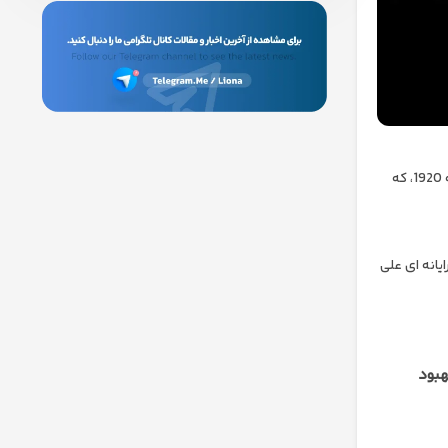
به هر حال، بیایید به آن سرگرمی برسیم. کتابی بسیار لذت بخش برای خواندن در مورد این دهه، تنها دیروز فردریک لوئیس آلن است: تاریخ غیررسمی دهه 1920، که
یانه ای علی
هبود