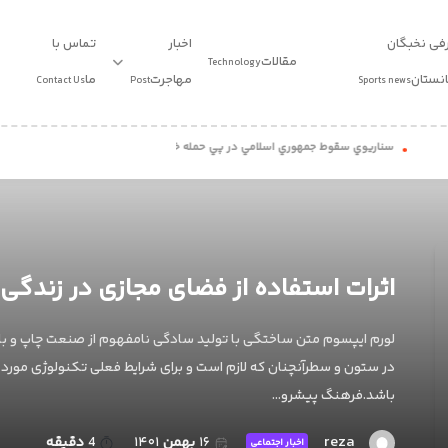
فی نخبگان
اخبار
تماس با
مقالات
Technology
انستان
مهاجرت
ما
Contact Us
Post
Sports news
اريوي سقوط جمهوري اسلامي در پي حمله خارجي: روايتي مستند
دو صفر نود و سه؛ پژواک
طرح پست 1
استاندارد
طرح 1
طرح پست 2
ویدیو
طرح 2
طرح پست 3
اثرات استفاده از فضای مجازی در زندگی 
طرح پست 4
لورم ایپسوم متن ساختگی با تولید سادگی نامفهوم از صنعت چاپ و با ا
در ستون و سطرآنچنان که لازم است و برای شرایط فعلی تکنولوژی مورد ن
باشد.فرهنگ پیشرو…
reza
۱۶
بهمن
۱۴۰۱
4
دقیقه
اخبار اجتماعی