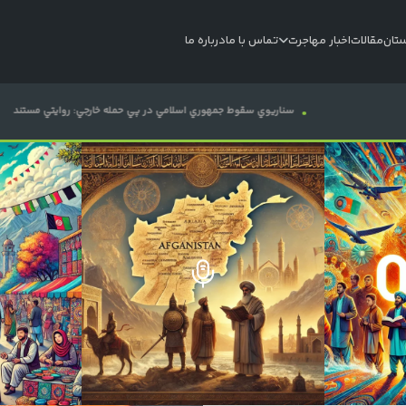
ستان
مقالات
اخبار مهاجرت
تماس با ما
درباره ما
سناريوي سقوط جمهوري اسلامي در پي حمله خارجي: روايتي مستند
دو صفر نود و سه؛ پ
طرح پست 1
استاندارد
طرح 1
طرح پست 2
ویدیو
طرح 2
طرح پست 3
طرح پست 4