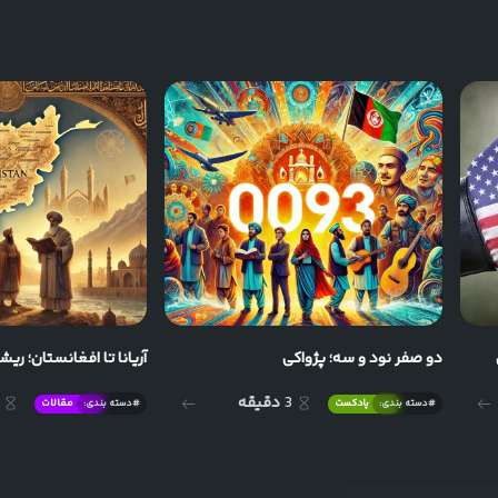
دو صفر نود و سه؛ پژواکی
آریانا تا افغانستان؛ ر
3
دقیقه
#دسته بندی:
پادکست
#دسته بندی:
مقالات