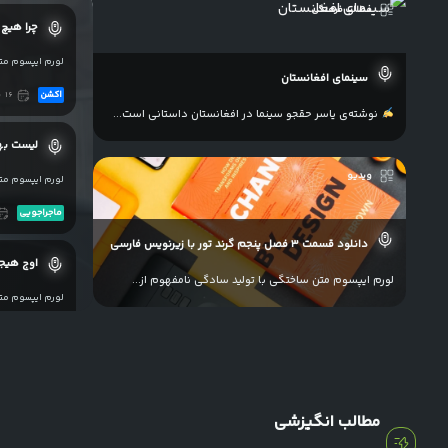
مطالب فرهنگی
چرا هیچ
لورم ایپسوم متن
سینمای افغانستان
اکشن
۱۶
ب
نوشته‌ی یاسر حقجو سینما در افغانستان داستانی است
لیست به
ویدیو
لورم ایپسوم متن
ماجراجویی
دانلود قسمت ۳ فصل پنجم گرند تور با زیرنویس فارسی
اوج هیجا
لورم ایپسوم متن ساختگی با تولید سادگی نامفهوم از
لورم ایپسوم متن
اخبار ورزشی
شیوه فرو
لورم ایپسوم متن
مطالب انگیزشی