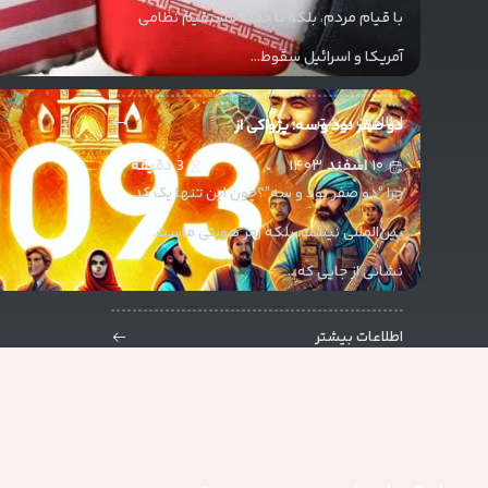
با قیام مردم، بلکه با حمله مستقیم نظامی
لورم ایپسوم متن
آمریکا و اسرائیل سقوط
سلامتی
۲۲
اطلاعات بیشتر
دو صفر نود و سه؛ پژواکی از
۱۰
اسفند
۱۴۰۳
3
دقیقه
چرا “دو صفر نود و سه”؟چون این تنها یک کد
بین‌المللی نیست، بلکه رمز هویتی ماست.
نشانی از جایی که
اطلاعات بیشتر