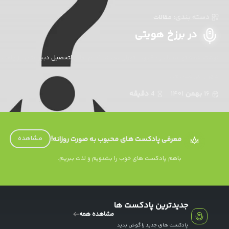
تماس
دسته بندی:
مقالات
در برزخ هویتی
با
ما
نوشته شده توسط یاسر حقجودر تهران به دنیا آمدم، فارغ‌التحصیل دبیرستان رازی‌ام. 
شهر را می‌شناسم.
درباره
آریانا تا افغانستان؛ ریشه‌ها
۱۶
بهمن
۱۴۰۱
4
دقیقه
دو صفر نود و سه؛ پژواکی از هویت، صدایی
جاودان
ما
از
یاسر حقجو مقدمه نام یک سرزمین چ
چرا “دو صفر نود و سه”؟چون این تنها یک کد
یک
#دسته بندی:
پادکست
#دسته بندی:
مقالات
مشاهده
معرفی پادکست های محبوب به صورت روزانه!
باهم پادکست های خوب را بشنویم و لذت ببریم.
جدیدترین پادکست ها
مشاهده همه
پادکست های جدید را گوش بدید