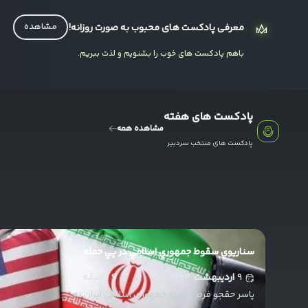
ماجراجویی
مشاهده
معرفی پادکست های محبوب به صورت روزانه!
اوج هیجا
باهم پادکست های خوب را بشنویم و لذت ببریم.
لورم ایپسوم متن
اخبار ورزشی
پادکست های هفته
مشاهده همه
شیوه فرو
پادکست های منتخب سردبیر
لورم ایپسوم متن
تازه های اقتصاد
بهترین بازی های ا
لورم ایپسوم متن
سناريوي سقوط جمهوري اسلامي در پي حمله
ماجراجویی
۹
اردیبهشت
۱۴۰۴
9
دقیقه
یاسر حقجو فرض کنیم جمهوری اسلامی ایران نه
محققان 